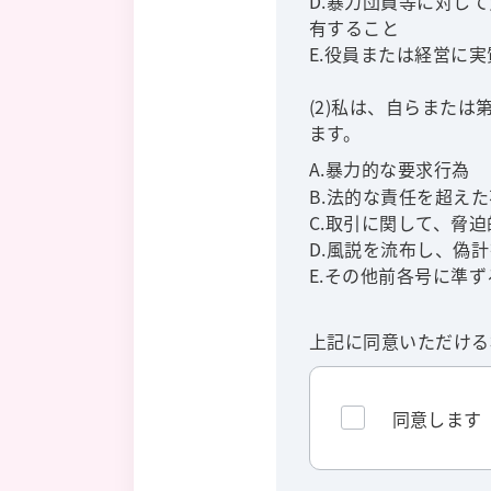
D.暴力団員等に対し
有すること
E.役員または経営に
(2)私は、自らまた
ます。
A.暴力的な要求行為
B.法的な責任を超え
C.取引に関して、脅
D.風説を流布し、偽
E.その他前各号に準
上記に同意いただける
同意します