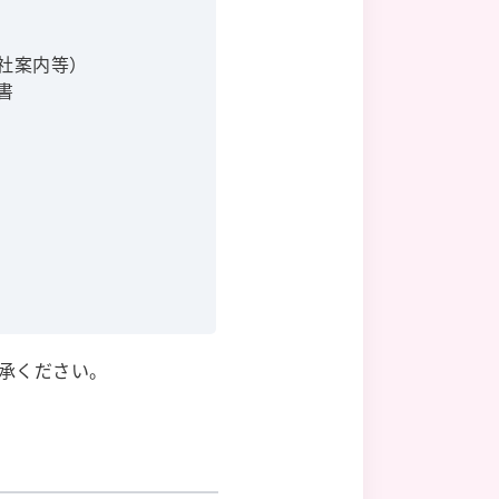
社案内等）
書
承ください。