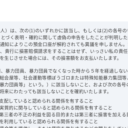
人）は、次の(1)のいずれかに該当し、もしくは(2)の各号
にもとづく表明・確約に関して虚偽の申告をしたことが判明し
通知によりこの預金口座が解約されても異議を申しません。
、貴行に損害賠償請求をすることはせず、いっさい私の責任
を生じさせた場合には、その損害額をお支払いたします。
力団、暴力団員、暴力団員でなくなった時から５年を経過しな
総会屋等、社会運動等標ぼうゴロまたは特殊知能暴力集団等
暴力団員等」という。）に該当しないこと、および次の各号
将来にわたっても該当しないことを確約いたします。
を支配していると認められる関係を有すること
に実質的に関与していると認められる関係を有すること
は第三者の不正の利益を図る目的または第三者に損害を加える
を利用していると認められる関係を有すること